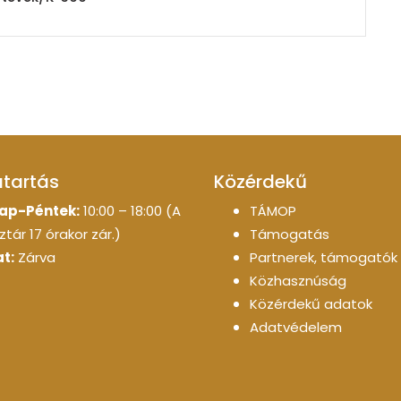
atartás
Közérdekű
ap-Péntek:
10:00 – 18:00 (A
TÁMOP
tár 17 órakor zár.)
Támogatás
t:
Zárva
Partnerek, támogatók
Közhasznúság
Közérdekű adatok
Adatvédelem