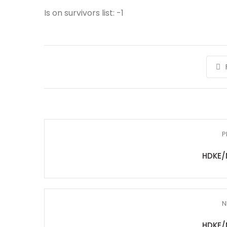
Is on survivors list: -1
P
HDKE/
N
HDKE/