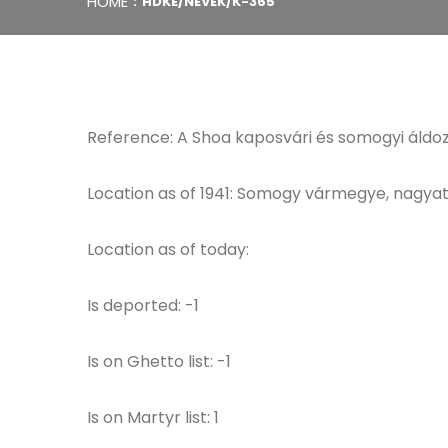
HOME
HDKE/NEVEK/K-365
Reference: A Shoa kaposvári és somogyi áldoza
Location as of 1941: Somogy vármegye, nagyat
Location as of today:
Is deported: -1
Is on Ghetto list: -1
Is on Martyr list: 1