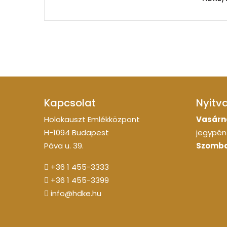
Kapcsolat
Nyitv
Holokauszt Emlékközpont
Vasárn
H-1094 Budapest
jegypénz
Páva u. 39.
Szomba
+36 1 455-3333
+36 1 455-3399
info@hdke.hu