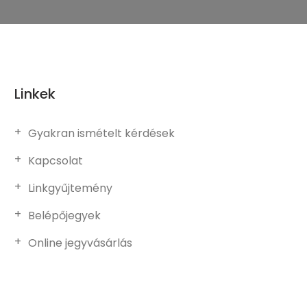
Linkek
Gyakran ismételt kérdések
Kapcsolat
Linkgyűjtemény
Belépőjegyek
Online jegyvásárlás