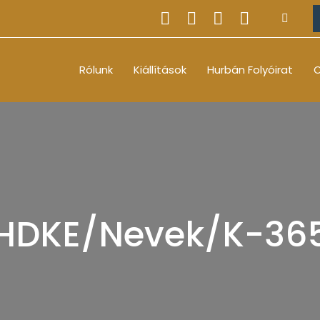
Rólunk
Kiállítások
Hurbán Folyóirat
O
HDKE/Nevek/K-36