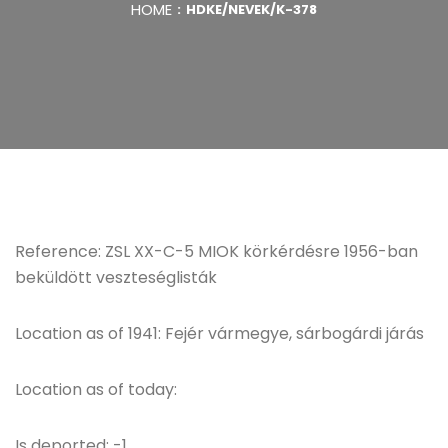
HOME
HDKE/NEVEK/K-378
Reference: ZSL XX-C-5 MIOK körkérdésre 1956-ban
beküldött veszteséglisták
Location as of 1941: Fejér vármegye, sárbogárdi járás
Location as of today:
Is deported: -1