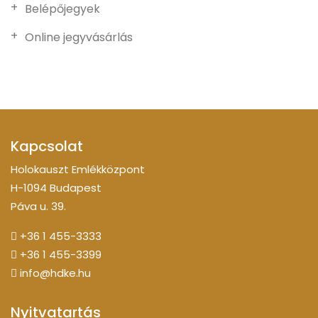
Belépőjegyek
Online jegyvásárlás
Kapcsolat
Holokauszt Emlékközpont
H-1094 Budapest
Páva u. 39.
+36 1 455-3333
+36 1 455-3399
info@hdke.hu
Nyitvatartás