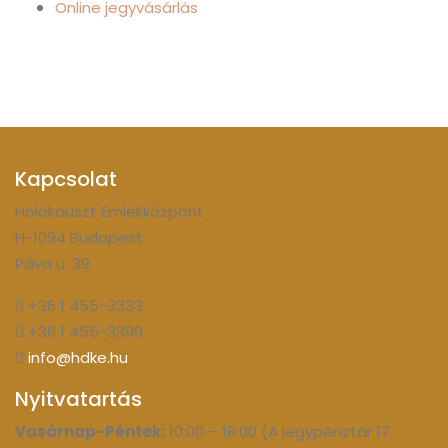
Online jegyvásárlás
Kapcsolat
Holokauszt Emlékközpont
H-1094 Budapest
Páva u. 39.
+36 1 455-3333
+36 1 455-3399
info@hdke.hu
Nyitvatartás
Vasárnap-Péntek:
10:00 – 18:00 (A jegypénztár 17