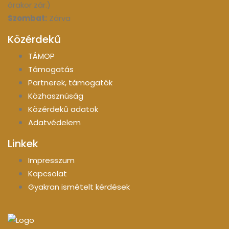
órakor zár.)
Szombat:
Zárva
Közérdekű
TÁMOP
Támogatás
Partnerek, támogatók
Közhasznúság
Közérdekű adatok
Adatvédelem
Linkek
Impresszum
Kapcsolat
Gyakran ismételt kérdések