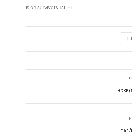
Is on survivors list: -1
P
HDKE/
N
HDKE/