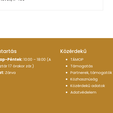
atartás
Közérdekű
ap-Péntek:
10:00 – 18:00 (A
TÁMOP
tár 17 órakor zár.)
Támogatás
t:
Zárva
Partnerek, támogatók
Közhasznúság
Közérdekű adatok
Adatvédelem