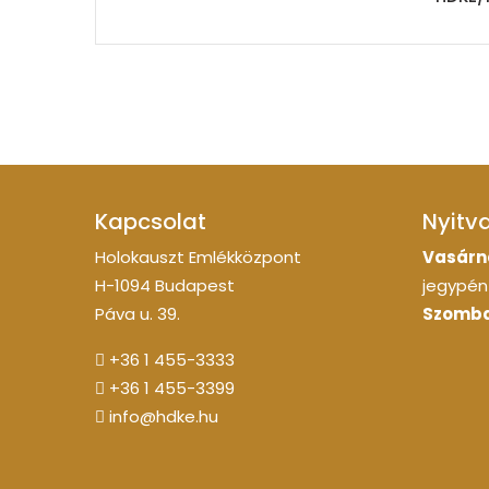
Kapcsolat
Nyitv
Holokauszt Emlékközpont
Vasárn
H-1094 Budapest
jegypénz
Páva u. 39.
Szomba
+36 1 455-3333
+36 1 455-3399
info@hdke.hu