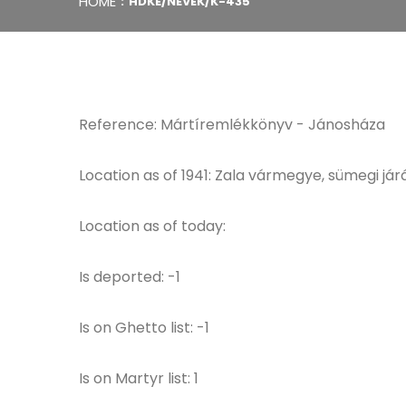
HOME
HDKE/NEVEK/K-435
Reference: Mártíremlékkönyv - Jánosháza
Location as of 1941: Zala vármegye, sümegi jár
Location as of today:
Is deported: -1
Is on Ghetto list: -1
Is on Martyr list: 1