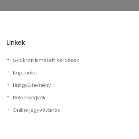
Linkek
Gyakran ismételt kérdések
Kapcsolat
Linkgyűjtemény
Belépőjegyek
Online jegyvásárlás