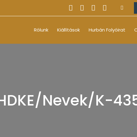
Rólunk
Kiállítások
Hurbán Folyóirat
O
HDKE/Nevek/K-43