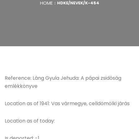
HOME
HDKE/NEVEK/K-454
Reference: Láng Gyula Jehuda: A pápai zsidóság
emlékkönyve
Location as of 1941: Vas vármegye, celldömölki járás
Location as of today:
Is deported: -1