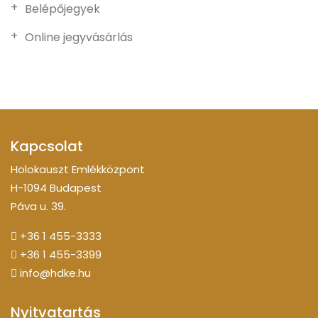
Belépőjegyek
Online jegyvásárlás
Kapcsolat
Holokauszt Emlékközpont
H-1094 Budapest
Páva u. 39.
+36 1 455-3333
+36 1 455-3399
info@hdke.hu
Nyitvatartás