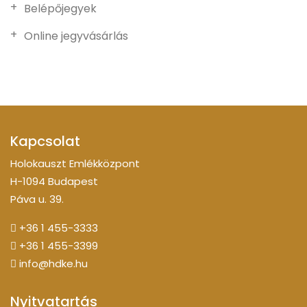
Belépőjegyek
Online jegyvásárlás
Kapcsolat
Holokauszt Emlékközpont
H-1094 Budapest
Páva u. 39.
+36 1 455-3333
+36 1 455-3399
info@hdke.hu
Nyitvatartás