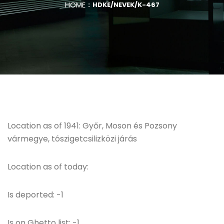
HOME
HDKE/NEVEK/K-467
Location as of 1941: Győr, Moson és Pozsony
vármegye, tószigetcsilizközi járás
Location as of today:
Is deported: -1
Is on Ghetto list: -1