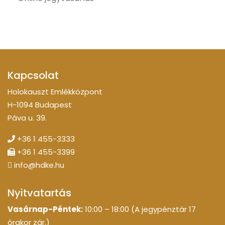
Kapcsolat
Holokauszt Emlékközpont
H-1094 Budapest
Páva u. 39.
+36 1 455-3333
+36 1 455-3399
info@hdke.hu
Nyitvatartás
Vasárnap-Péntek:
10:00 – 18:00 (A jegypénztár 17
órakor zár.)