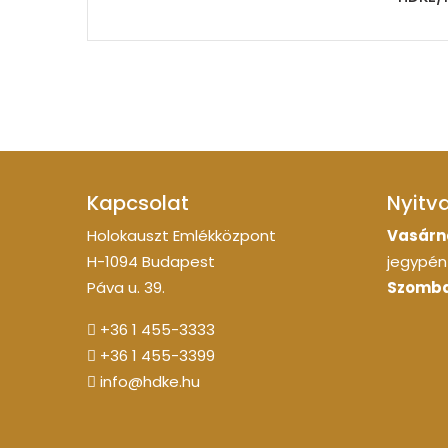
Kapcsolat
Nyitv
Holokauszt Emlékközpont
Vasárn
H-1094 Budapest
jegypénz
Páva u. 39.
Szomba
+36 1 455-3333
+36 1 455-3399
info@hdke.hu