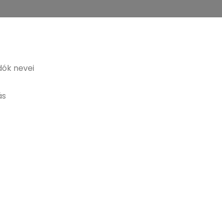
dók nevei
ás