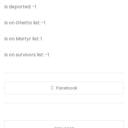
Is deported: -1
Is on Ghetto list: -1
Is on Martyr list: 1
Is on survivors list: -1
Facebook