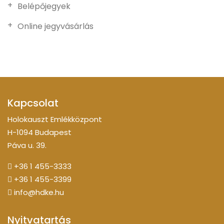
Belépőjegyek
Online jegyvásárlás
Kapcsolat
Holokauszt Emlékközpont
H-1094 Budapest
Páva u. 39.
+36 1 455-3333
+36 1 455-3399
info@hdke.hu
Nyitvatartás