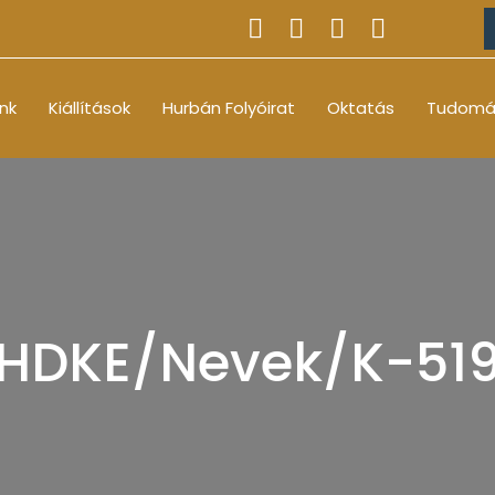
nk
Kiállítások
Hurbán Folyóirat
Oktatás
Tudomá
HDKE/Nevek/K-51