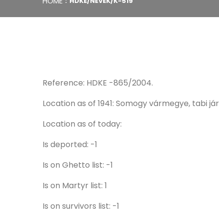
HOME
HDKE/NEVEK/K-519
Reference: HDKE -865/2004.
Location as of 1941: Somogy vármegye, tabi já
Location as of today:
Is deported: -1
Is on Ghetto list: -1
Is on Martyr list: 1
Is on survivors list: -1