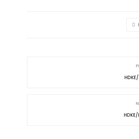
P
HDKE/
N
HDKE/