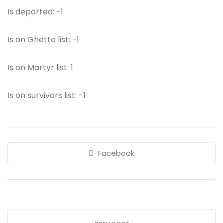
Is deported: -1
Is on Ghetto list: -1
Is on Martyr list: 1
Is on survivors list: -1
Facebook