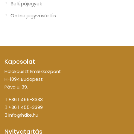
Belépőjegyek
Online jegyvásárlás
Kapcsolat
Holokauszt Emlékközpont
H-1094 Budapest
Páva u. 39.
+36 1 455-3333
+36 1 455-3399
info@hdke.hu
Nyitvatartás