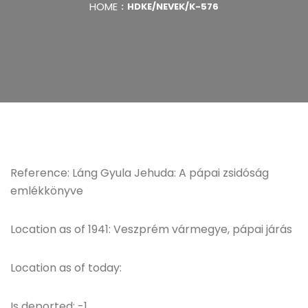
HOME
HDKE/NEVEK/K-576
Reference: Láng Gyula Jehuda: A pápai zsidóság
emlékkönyve
Location as of 1941: Veszprém vármegye, pápai járás
Location as of today:
Is deported: -1