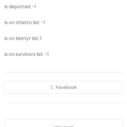
Is deported: -1
Is on Ghetto list: -1
Is on Martyr list: 1
Is on survivors list: -1
Facebook