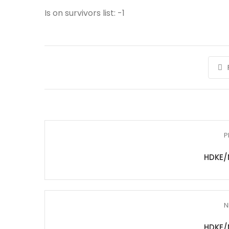
Is on survivors list: -1
P
HDKE/
N
HDKE/