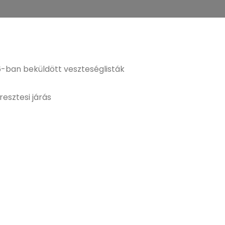
-ban beküldött veszteséglisták
esztesi járás