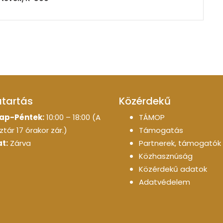
atartás
Közérdekű
ap-Péntek:
10:00 – 18:00 (A
TÁMOP
tár 17 órakor zár.)
Támogatás
t:
Zárva
Partnerek, támogatók
Közhasznúság
Közérdekű adatok
Adatvédelem