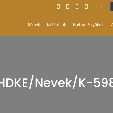
Rólunk
Kiállítások
Hurbán Folyóirat
O
HDKE/Nevek/K-59