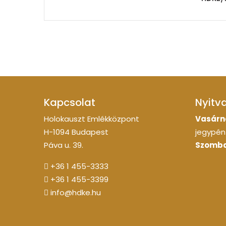
Kapcsolat
Nyitv
Holokauszt Emlékközpont
Vasárn
H-1094 Budapest
jegypénz
Páva u. 39.
Szomba
+36 1 455-3333
+36 1 455-3399
info@hdke.hu