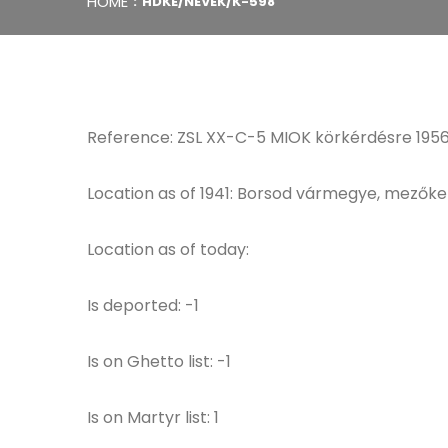
HOME
HDKE/NEVEK/K-598
Reference: ZSL XX-C-5 MIOK körkérdésre 1956
Location as of 1941: Borsod vármegye, mezőker
Location as of today:
Is deported: -1
Is on Ghetto list: -1
Is on Martyr list: 1