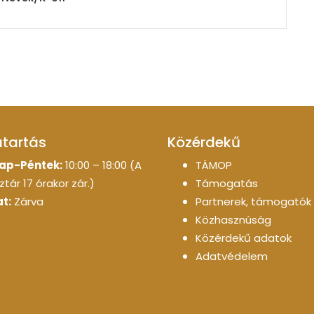
atartás
Közérdekű
ap-Péntek:
10:00 – 18:00 (A
TÁMOP
tár 17 órakor zár.)
Támogatás
t:
Zárva
Partnerek, támogatók
Közhasznúság
Közérdekű adatok
Adatvédelem