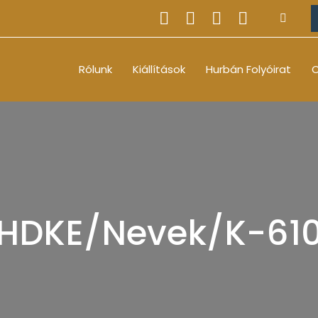
Rólunk
Kiállítások
Hurbán Folyóirat
O
HDKE/Nevek/K-61