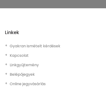
Linkek
Gyakran ismételt kérdések
Kapcsolat
Linkgyűjtemény
Belépőjegyek
Online jegyvásárlás