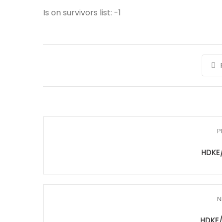
Is on survivors list: -1
P
HDKE
N
HDKE/