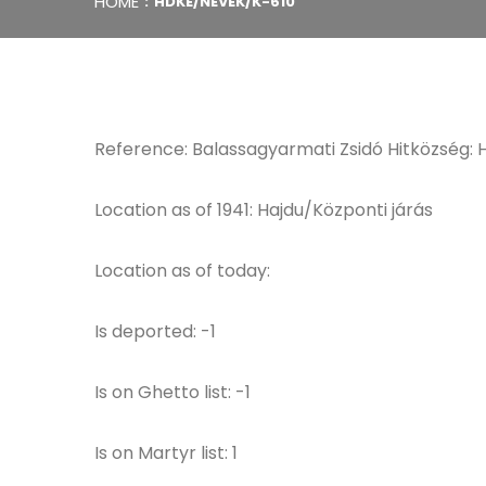
HOME
HDKE/NEVEK/K-610
Reference: Balassagyarmati Zsidó Hitközség:
Location as of 1941: Hajdu/Központi járás
Location as of today:
Is deported: -1
Is on Ghetto list: -1
Is on Martyr list: 1