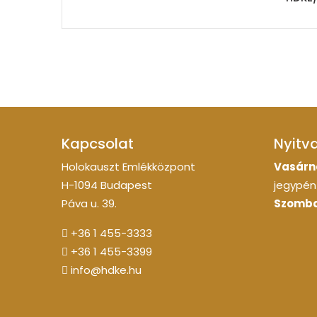
Kapcsolat
Nyitv
Holokauszt Emlékközpont
Vasárn
H-1094 Budapest
jegypénz
Páva u. 39.
Szomba
+36 1 455-3333
+36 1 455-3399
info@hdke.hu