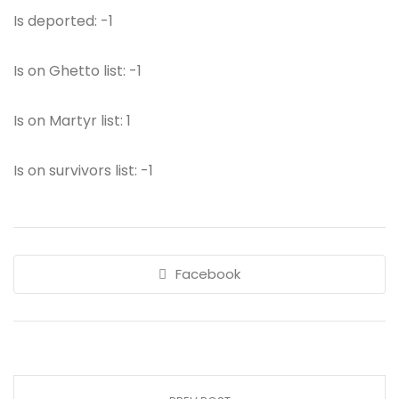
Is deported: -1
Is on Ghetto list: -1
Is on Martyr list: 1
Is on survivors list: -1
Facebook