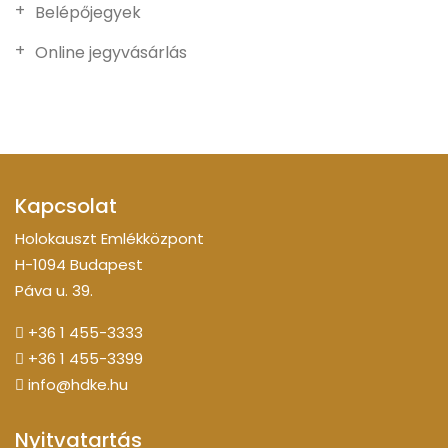
Belépőjegyek
Online jegyvásárlás
Kapcsolat
Holokauszt Emlékközpont
H-1094 Budapest
Páva u. 39.
+36 1 455-3333
+36 1 455-3399
info@hdke.hu
Nyitvatartás