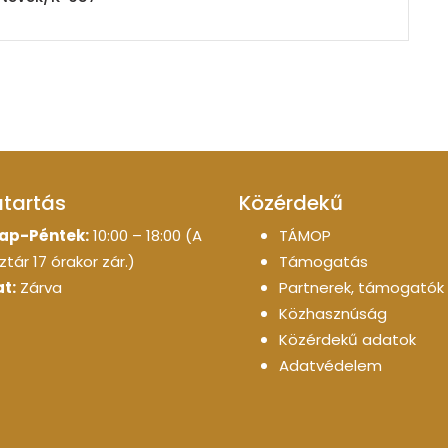
atartás
Közérdekű
ap-Péntek:
10:00 – 18:00 (A
TÁMOP
tár 17 órakor zár.)
Támogatás
t:
Zárva
Partnerek, támogatók
Közhasznúság
Közérdekű adatok
Adatvédelem