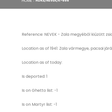
HOME
HDKE/NEVEK/K-656
Reference: NEVEK - Zala megyéből kiűzött zsi
Location as of 1941: Zala vármegye, pacsai jár
Location as of today:
Is deported: 1
Is on Ghetto list: -1
Is on Martyr list: -1