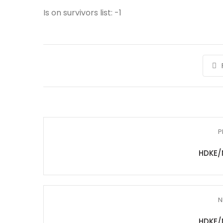
Is on survivors list: -1
P
HDKE/
N
HDKE/