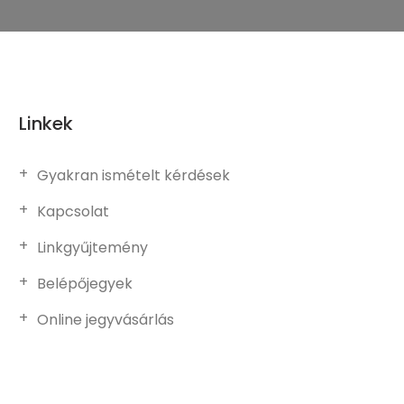
Linkek
Gyakran ismételt kérdések
Kapcsolat
Linkgyűjtemény
Belépőjegyek
Online jegyvásárlás