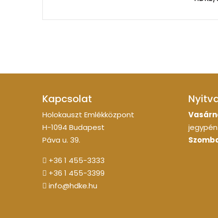
Kapcsolat
Nyitv
Holokauszt Emlékközpont
Vasárn
H-1094 Budapest
jegypénz
Páva u. 39.
Szomba
+36 1 455-3333
+36 1 455-3399
info@hdke.hu