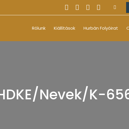
Rólunk
Kiállítások
Hurbán Folyóirat
O
HDKE/Nevek/K-65