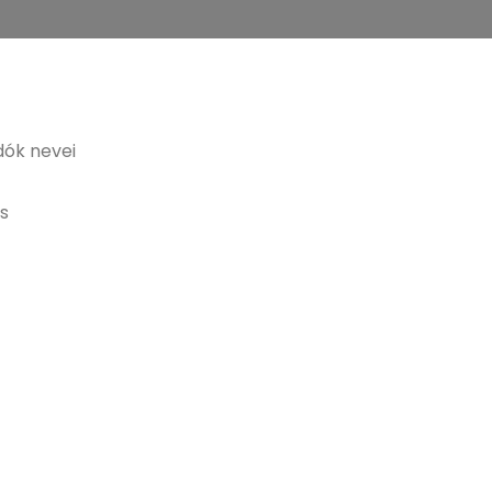
dók nevei
ás