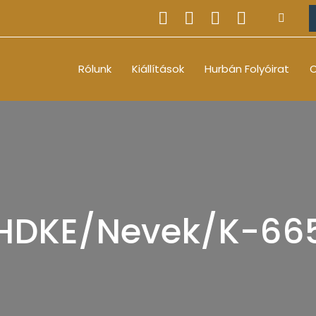
Rólunk
Kiállítások
Hurbán Folyóirat
O
HDKE/Nevek/K-66