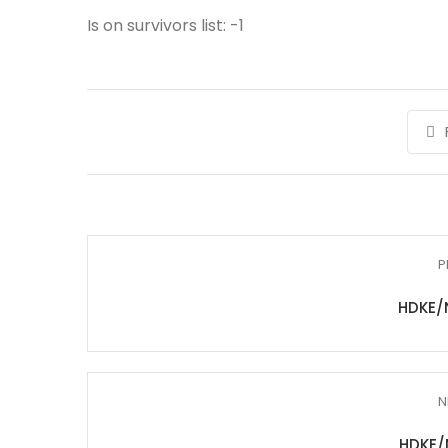
Is on survivors list: -1
P
HDKE/
N
HDKE/