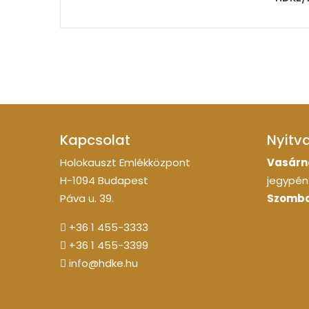
Kapcsolat
Nyitv
Holokauszt Emlékközpont
Vasárn
H-1094 Budapest
jegypénz
Páva u. 39.
Szomba
+36 1 455-3333
+36 1 455-3399
info@hdke.hu