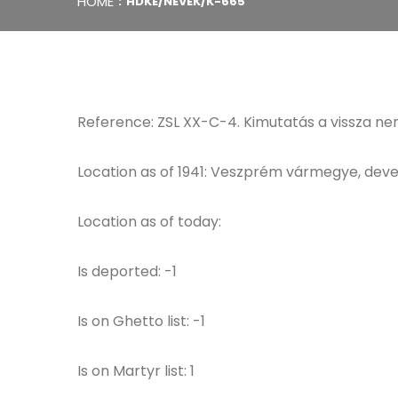
HOME
HDKE/NEVEK/K-665
Reference: ZSL XX-C-4. Kimutatás a vissza nem
Location as of 1941: Veszprém vármegye, deve
Location as of today:
Is deported: -1
Is on Ghetto list: -1
Is on Martyr list: 1