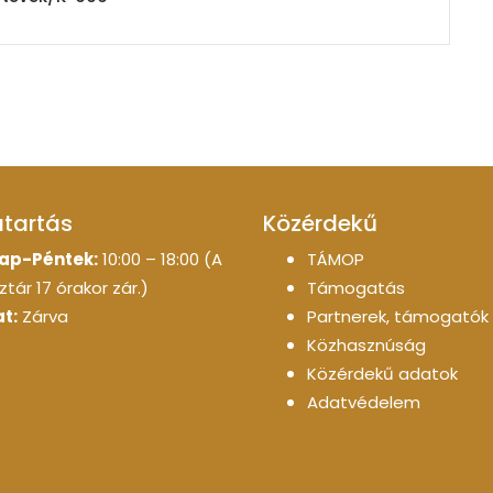
atartás
Közérdekű
ap-Péntek:
10:00 – 18:00 (A
TÁMOP
tár 17 órakor zár.)
Támogatás
t:
Zárva
Partnerek, támogatók
Közhasznúság
Közérdekű adatok
Adatvédelem