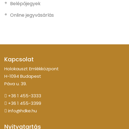
Belépőjegyek
Online jegyvásárlás
Kapcsolat
Holokauszt Emlékközpont
H-1094 Budapest
Páva u. 39.
+36 1 455-3333
+36 1 455-3399
info@hdke.hu
Nyitvatartás