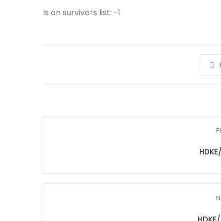
Is on survivors list: -1
P
HDKE
N
HDKE/