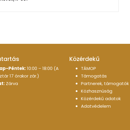
atartás
Közérdekű
ap-Péntek:
10:00 – 18:00 (A
TÁMOP
tár 17 órakor zár.)
Támogatás
t:
Zárva
Partnerek, támogatók
Közhasznúság
Közérdekű adatok
Adatvédelem