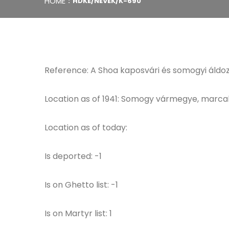
HOME
HDKE/NEVEK/K-690
Reference: A Shoa kaposvári és somogyi áldoza
Location as of 1941: Somogy vármegye, marcali
Location as of today:
Is deported: -1
Is on Ghetto list: -1
Is on Martyr list: 1