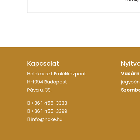
Kapcsolat
Nyitv
Holokauszt Emlékközpont
Vasárn
H-1094 Budapest
jegypénz
Páva u. 39.
Szomba
+36 1 455-3333
+36 1 455-3399
info@hdke.hu