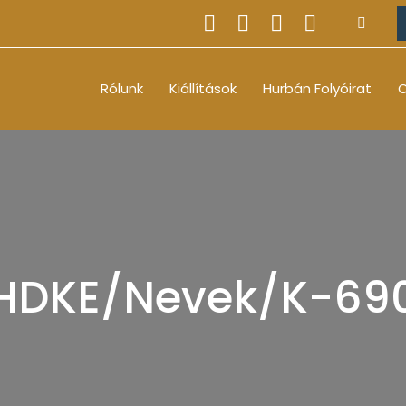
Rólunk
Kiállítások
Hurbán Folyóirat
O
HDKE/Nevek/K-69