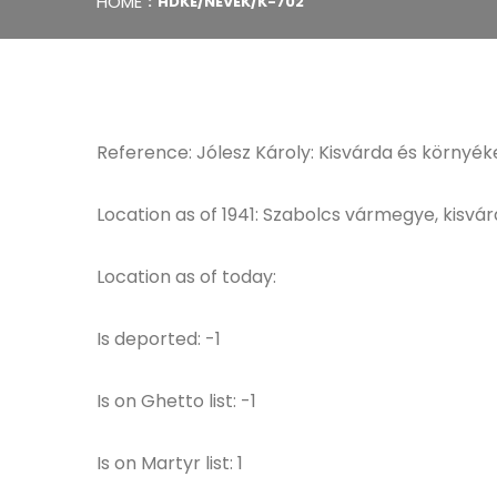
HOME
HDKE/NEVEK/K-702
Reference: Jólesz Károly: Kisvárda és környéke
Location as of 1941: Szabolcs vármegye, kisvár
Location as of today:
Is deported: -1
Is on Ghetto list: -1
Is on Martyr list: 1