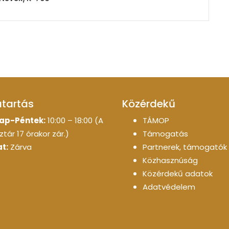
atartás
Közérdekű
ap-Péntek:
10:00 – 18:00 (A
TÁMOP
tár 17 órakor zár.)
Támogatás
t:
Zárva
Partnerek, támogatók
Közhasznúság
Közérdekű adatok
Adatvédelem