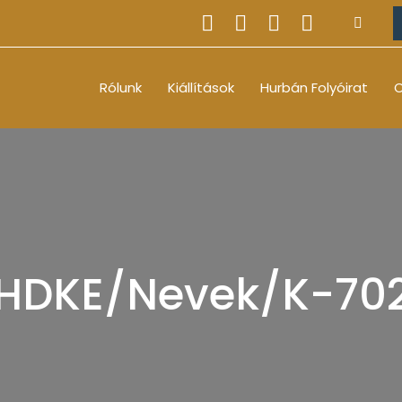
Rólunk
Kiállítások
Hurbán Folyóirat
O
HDKE/Nevek/K-70