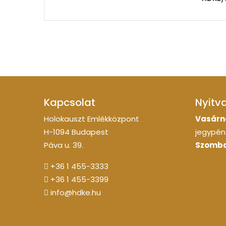
Kapcsolat
Nyitv
Holokauszt Emlékközpont
Vasárn
H-1094 Budapest
jegypénz
Páva u. 39.
Szomba
+36 1 455-3333
+36 1 455-3399
info@hdke.hu