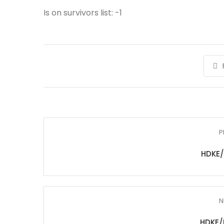
Is on survivors list: -1
P
HDKE/
N
HDKE/