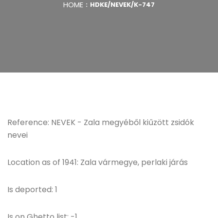
HOME
HDKE/NEVEK/K-747
Reference: NEVEK - Zala megyéből kiűzött zsidók
nevei
Location as of 1941: Zala vármegye, perlaki járás
Is deported: 1
Is on Ghetto list: -1