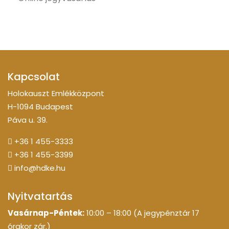
Kapcsolat
Holokauszt Emlékközpont
H-1094 Budapest
Páva u. 39.
+36 1 455-3333
+36 1 455-3399
info@hdke.hu
Nyitvatartás
Vasárnap-Péntek:
10:00 – 18:00 (A jegypénztár 17
órakor zár.)