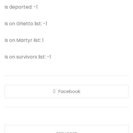
Is deported: -1
Is on Ghetto list: -1
Is on Martyr list: 1
Is on survivors list: -1
Facebook