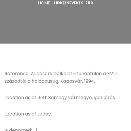
HOME
HDKE/NEVEK/K-759
Reference: Zsidósors Délkelet-Dunántúlon a XVIII.
századtól a holocaustig. Kaposvár, 1994.
Location as of 1941: Somogy vármegye, igali járás
Location as of today:
Is deported: -1