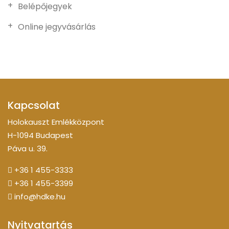
Belépőjegyek
Online jegyvásárlás
Kapcsolat
Holokauszt Emlékközpont
H-1094 Budapest
Páva u. 39.
+36 1 455-3333
+36 1 455-3399
info@hdke.hu
Nyitvatartás