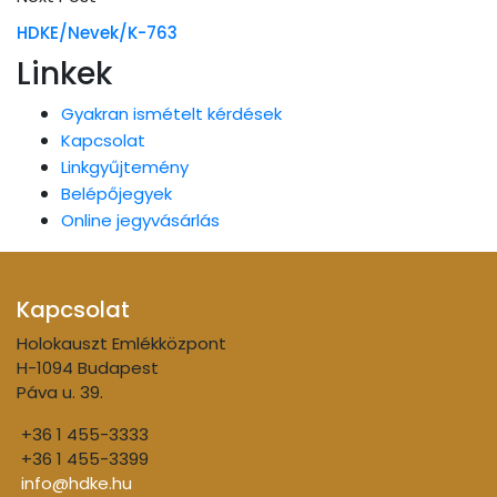
HDKE/Nevek/K-763
Linkek
Gyakran ismételt kérdések
Kapcsolat
Linkgyűjtemény
Belépőjegyek
Online jegyvásárlás
Kapcsolat
Holokauszt Emlékközpont
H-1094 Budapest
Páva u. 39.
+36 1 455-3333
+36 1 455-3399
info@hdke.hu