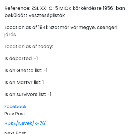
Reference: ZSL XX-C-5 MIOK körkérdésre 1956-ban
beküldött veszteséglisták
Location as of 1941: Szatmár vármegye, csengeri
járás
Location as of today:
Is deported: -1
Is on Ghetto list: -1
Is on Martyr list: 1
Is on survivors list: -1
Facebook
Prev Post
HDKE/Nevek/K-761
Next Post