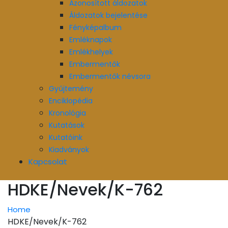
Azonosított áldozatok
Áldozatok bejelentése
Fényképalbum
Emléknapok
Emlékhelyek
Embermentők
Embermentők névsora
Gyűjtemény
Enciklopédia
Kronológia
Kutatások
Kutatóink
Kiadványok
Kapcsolat
HDKE/Nevek/K-762
Home
HDKE/Nevek/K-762