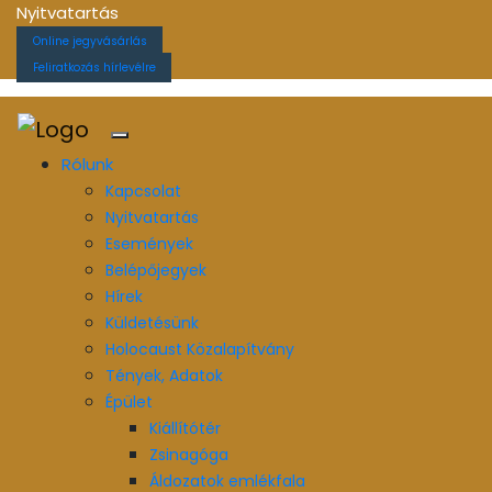
Nyitvatartás
Online jegyvásárlás
Feliratkozás hírlevélre
Rólunk
Kapcsolat
Nyitvatartás
Események
Belépőjegyek
Hírek
Küldetésünk
Holocaust Közalapítvány
Tények, Adatok
Épület
Kiállítótér
Zsinagóga
Áldozatok emlékfala