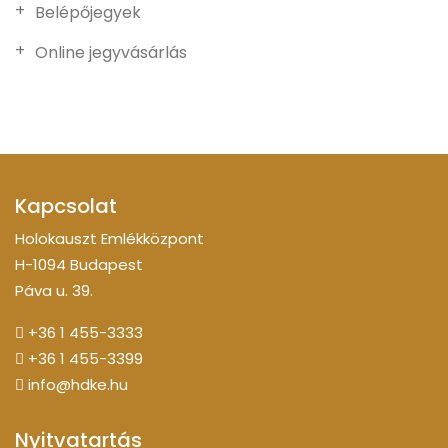
Belépőjegyek
Online jegyvásárlás
Kapcsolat
Holokauszt Emlékközpont
H-1094 Budapest
Páva u. 39.
+36 1 455-3333
+36 1 455-3399
info@hdke.hu
Nyitvatartás