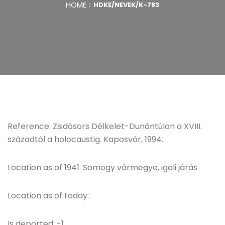
HOME
HDKE/NEVEK/K-783
Reference: Zsidósors Délkelet-Dunántúlon a XVIII.
századtól a holocaustig. Kaposvár, 1994.
Location as of 1941: Somogy vármegye, igali járás
Location as of today:
Is deported: -1