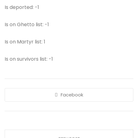
Is deported: -1
Is on Ghetto list: -1
Is on Martyr list: 1
Is on survivors list: -1
Facebook