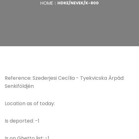
HOME
HDKE/NEVEK/K-800
Reference: Szederjesi Cecília - Tyekvicska Árpád:
Senkiföldjén
Location as of today:
Is deported: -1
Is on Ghetto list: -1