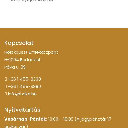
Kapcsolat
Holokauszt Emlékközpont
H-1094 Budapest
Páva u. 39.
+36 1 455-3333
+36 1 455-3399
info@hdke.hu
Nyitvatartás
Vasárnap-Péntek:
10:00 – 18:00 (A jegypénztár 17
órakor zár.)