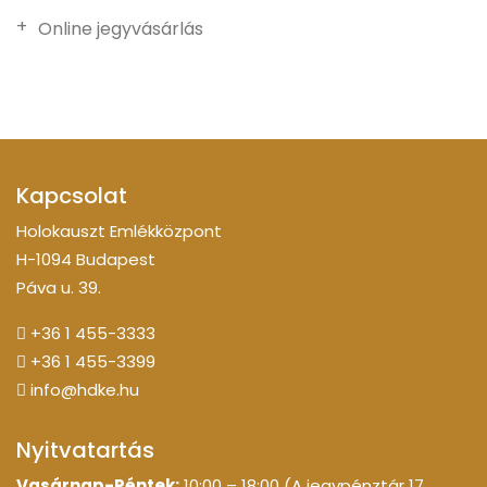
Online jegyvásárlás
Kapcsolat
Holokauszt Emlékközpont
H-1094 Budapest
Páva u. 39.
+36 1 455-3333
+36 1 455-3399
info@hdke.hu
Nyitvatartás
Vasárnap-Péntek:
10:00 – 18:00 (A jegypénztár 17