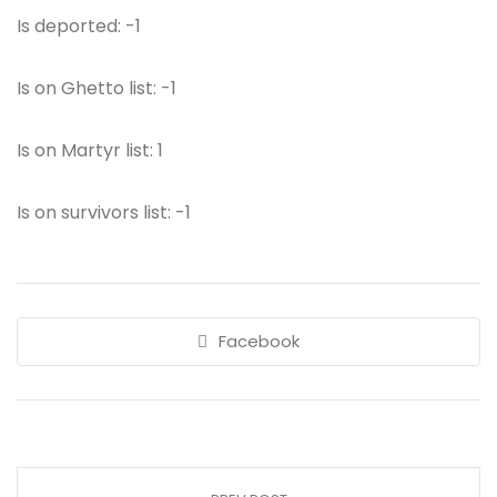
Is deported: -1
Is on Ghetto list: -1
Is on Martyr list: 1
Is on survivors list: -1
Facebook