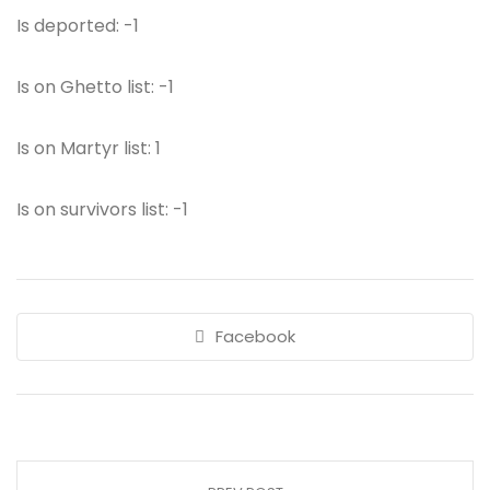
Is deported: -1
Is on Ghetto list: -1
Is on Martyr list: 1
Is on survivors list: -1
Facebook