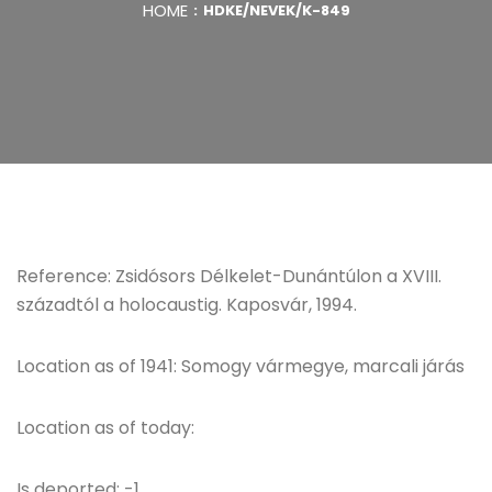
HOME
HDKE/NEVEK/K-849
Reference: Zsidósors Délkelet-Dunántúlon a XVIII.
századtól a holocaustig. Kaposvár, 1994.
Location as of 1941: Somogy vármegye, marcali járás
Location as of today:
Is deported: -1