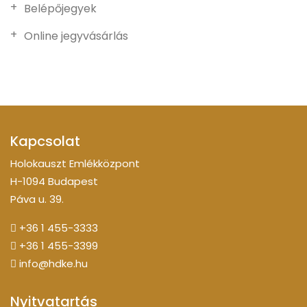
Belépőjegyek
Online jegyvásárlás
Kapcsolat
Holokauszt Emlékközpont
H-1094 Budapest
Páva u. 39.
+36 1 455-3333
+36 1 455-3399
info@hdke.hu
Nyitvatartás