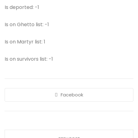
Is deported: -1
Is on Ghetto list: -1
Is on Martyr list: 1
Is on survivors list: -1
Facebook