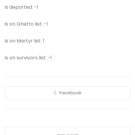
Is deported: -1
Is on Ghetto list: -1
Is on Martyr list: 1
Is on survivors list: -1
Facebook