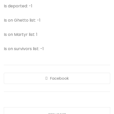
Is deported: -1
Is on Ghetto list: -1
Is on Martyr list: 1
Is on survivors list: -1
Facebook