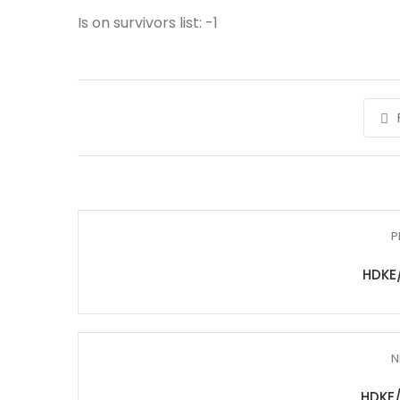
Is on survivors list: -1
P
HDKE
N
HDKE/