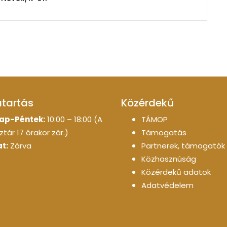
atartás
Közérdekű
ap-Péntek:
10:00 – 18:00 (A
TÁMOP
tár 17 órakor zár.)
Támogatás
t:
Zárva
Partnerek, támogatók
Közhasznúság
Közérdekű adatok
Adatvédelem