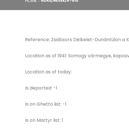
HOME
HDKE/NEVEK/K-910
Reference: Zsidósors Délkelet-Dunántúlon a XVI
Location as of 1941: Somogy vármegye, kaposvá
Location as of today:
Is deported: -1
Is on Ghetto list: -1
Is on Martyr list: 1