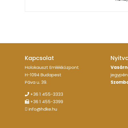
Kapcsolat
Nyitv
Holokauszt Emlékközpont
Vasárn
H-1094 Budapest
jegypénz
Páva u. 39.
Szomba
+36 1 455-3333
+36 1 455-3399
info@hdke.hu