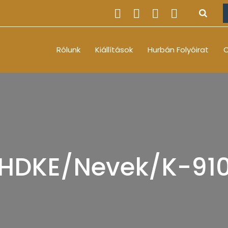
Rólunk
Kiállítások
Hurbán Folyóirat
O
HDKE/Nevek/K-91