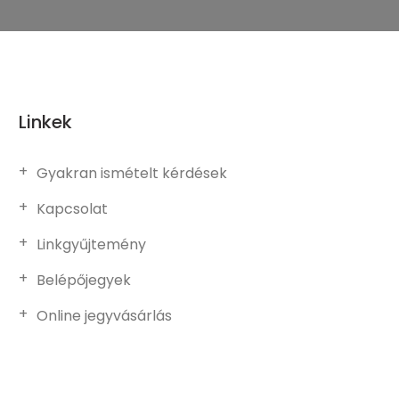
Linkek
Gyakran ismételt kérdések
Kapcsolat
Linkgyűjtemény
Belépőjegyek
Online jegyvásárlás