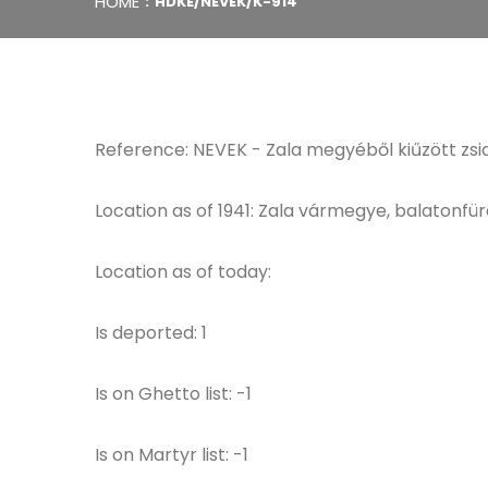
HOME
HDKE/NEVEK/K-914
Reference: NEVEK - Zala megyéből kiűzött zsi
Location as of 1941: Zala vármegye, balatonfür
Location as of today:
Is deported: 1
Is on Ghetto list: -1
Is on Martyr list: -1