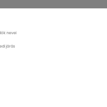
dók nevei
edi járás