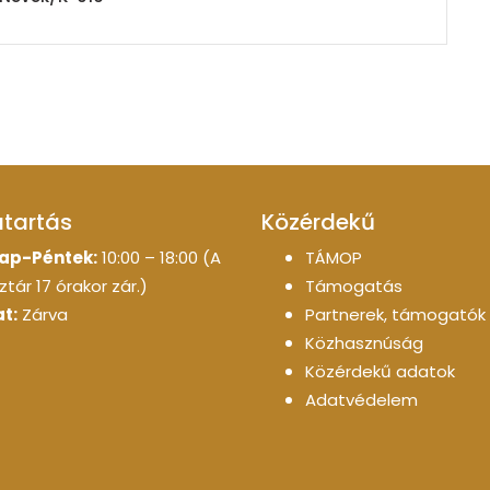
atartás
Közérdekű
ap-Péntek:
10:00 – 18:00 (A
TÁMOP
tár 17 órakor zár.)
Támogatás
t:
Zárva
Partnerek, támogatók
Közhasznúság
Közérdekű adatok
Adatvédelem