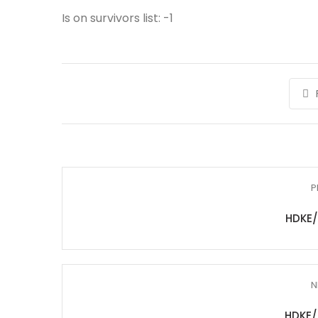
Is on survivors list: -1
P
HDKE/
N
HDKE/