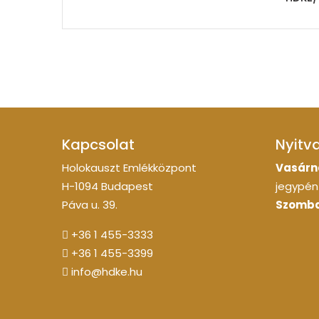
Kapcsolat
Nyitv
Holokauszt Emlékközpont
Vasárn
H-1094 Budapest
jegypénz
Páva u. 39.
Szomba
+36 1 455-3333
+36 1 455-3399
info@hdke.hu