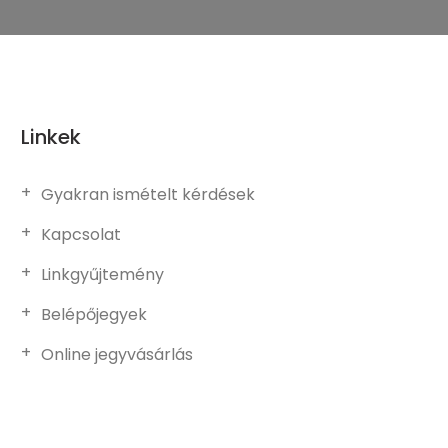
Linkek
Gyakran ismételt kérdések
Kapcsolat
Linkgyűjtemény
Belépőjegyek
Online jegyvásárlás