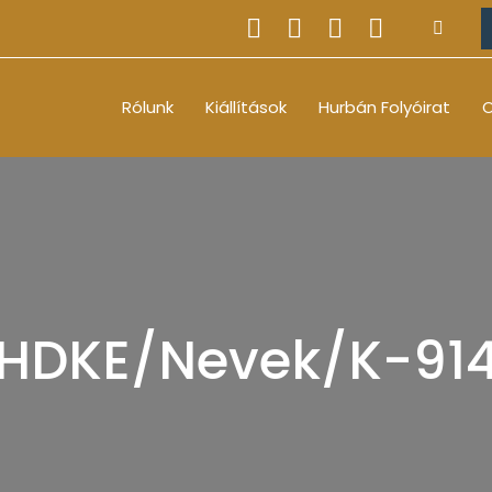
Rólunk
Kiállítások
Hurbán Folyóirat
O
HDKE/Nevek/K-91