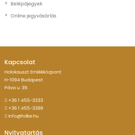
Belépőjegyek
Online jegyvásárlás
Kapcsolat
Holokauszt Emlékközpont
H-1094 Budapest
Páva u. 39.
+36 1 455-3333
+36 1 455-3399
info@hdke.hu
Nyitvatartás