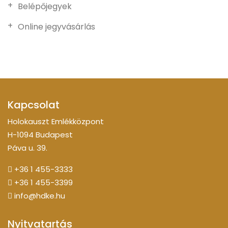
Belépőjegyek
Online jegyvásárlás
Kapcsolat
Holokauszt Emlékközpont
H-1094 Budapest
Páva u. 39.
+36 1 455-3333
+36 1 455-3399
info@hdke.hu
Nyitvatartás