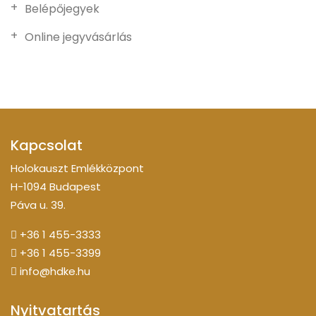
Belépőjegyek
Online jegyvásárlás
Kapcsolat
Holokauszt Emlékközpont
H-1094 Budapest
Páva u. 39.
+36 1 455-3333
+36 1 455-3399
info@hdke.hu
Nyitvatartás