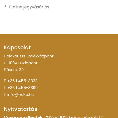
Online jegyvásárlás
Kapcsolat
Holokauszt Emlékközpont
H-1094 Budapest
Páva u. 39.
+36 1 455-3333
+36 1 455-3399
info@hdke.hu
Nyitvatartás
Vasárnap-Péntek:
10:00 – 18:00 (A jegypénztár 17