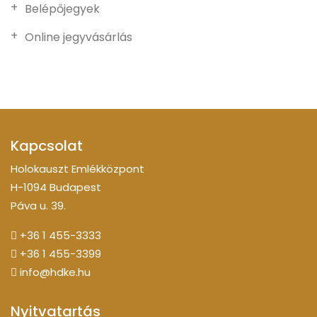
Belépőjegyek
Online jegyvásárlás
Kapcsolat
Holokauszt Emlékközpont
H-1094 Budapest
Páva u. 39.
+36 1 455-3333
+36 1 455-3399
info@hdke.hu
Nyitvatartás