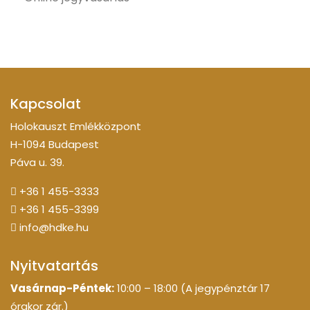
Kapcsolat
Holokauszt Emlékközpont
H-1094 Budapest
Páva u. 39.
+36 1 455-3333
+36 1 455-3399
info@hdke.hu
Nyitvatartás
Vasárnap-Péntek:
10:00 – 18:00 (A jegypénztár 17
órakor zár.)