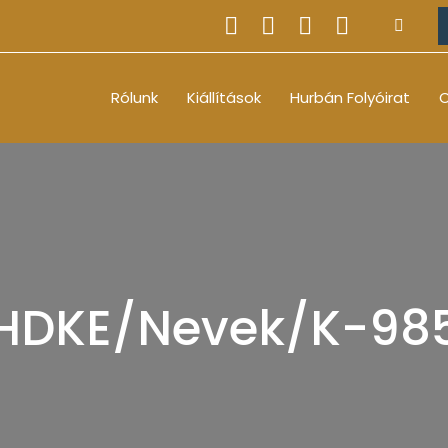
Rólunk
Kiállítások
Hurbán Folyóirat
O
HDKE/Nevek/K-98