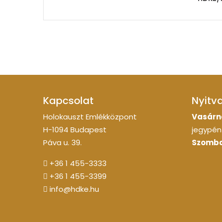
Kapcsolat
Nyitv
Holokauszt Emlékközpont
Vasárn
H-1094 Budapest
jegypénz
Páva u. 39.
Szomba
+36 1 455-3333
+36 1 455-3399
info@hdke.hu