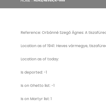
HOME
HDKE/NEVEK/K-985
Reference: Orbánné Szegő Ágnes: A tiszafüred
Location as of 1941: Heves vármegye, tiszafüred
Location as of today:
Is deported: -1
Is on Ghetto list: -1
Is on Martyr list: 1