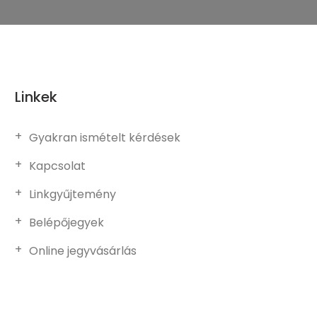
Linkek
Gyakran ismételt kérdések
Kapcsolat
Linkgyűjtemény
Belépőjegyek
Online jegyvásárlás