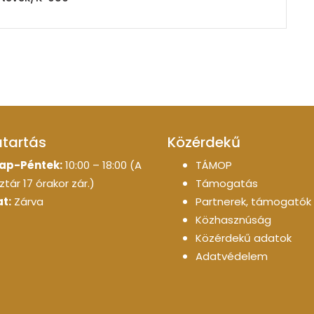
atartás
Közérdekű
ap-Péntek:
10:00 – 18:00 (A
TÁMOP
tár 17 órakor zár.)
Támogatás
t:
Zárva
Partnerek, támogatók
Közhasznúság
Közérdekű adatok
Adatvédelem