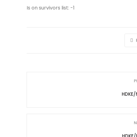
Is on survivors list: -1
P
HDKE/
N
HDKE/