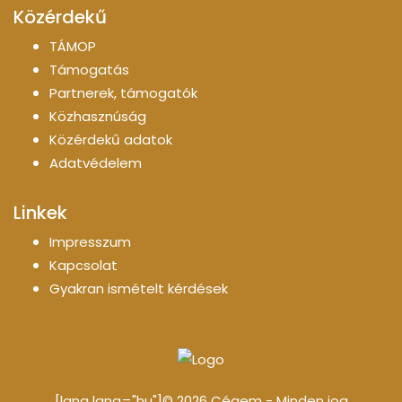
Közérdekű
TÁMOP
Támogatás
Partnerek, támogatók
Közhasznúság
Közérdekű adatok
Adatvédelem
Linkek
Impresszum
Kapcsolat
Gyakran ismételt kérdések
[lang lang="hu"]© 2026 Cégem - Minden jog