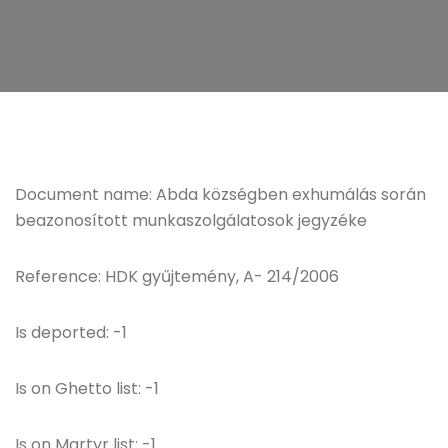
Document name: Abda községben exhumálás során
beazonosított munkaszolgálatosok jegyzéke
Reference: HDK gyűjtemény, A- 214/2006
Is deported: -1
Is on Ghetto list: -1
Is on Martyr list: -1