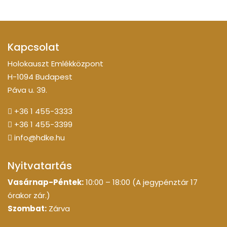
Kapcsolat
Holokauszt Emlékközpont
H-1094 Budapest
Páva u. 39.
+36 1 455-3333
+36 1 455-3399
info@hdke.hu
Nyitvatartás
Vasárnap-Péntek:
10:00 – 18:00 (A jegypénztár 17
órakor zár.)
Szombat:
Zárva