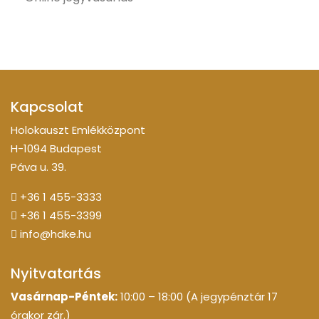
Kapcsolat
Holokauszt Emlékközpont
H-1094 Budapest
Páva u. 39.
+36 1 455-3333
+36 1 455-3399
info@hdke.hu
Nyitvatartás
Vasárnap-Péntek:
10:00 – 18:00 (A jegypénztár 17
órakor zár.)