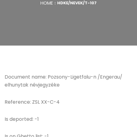
HOME
HDKE/NEVEK/T-107
Document name: Pozsony-Ligetfalu-n /Engerau/
elhunytak névjegyzéke
Reference: ZSL XX-C-4
Is deported: -1
Is on Ghetto list: -1