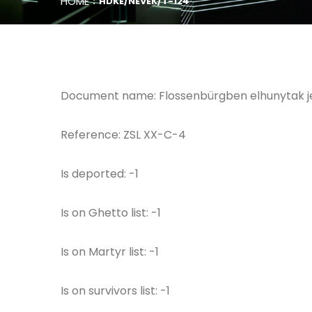
HOME
HDKE/NEVEK/T-124
Document name: Flossenbürgben elhunytak 
Reference: ZSL XX-C-4
Is deported: -1
Is on Ghetto list: -1
Is on Martyr list: -1
Is on survivors list: -1