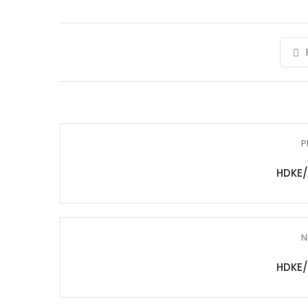
P
HDKE/
N
HDKE/