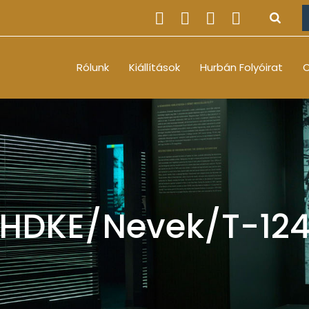
Rólunk
Kiállítások
Hurbán Folyóirat
O
HDKE/Nevek/T-12