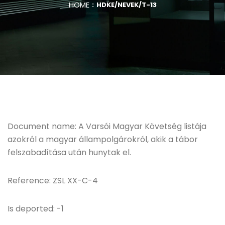
HOME
HDKE/NEVEK/T-13
Document name: A Varsói Magyar Követség listája
azokról a magyar állampolgárokról, akik a tábor
felszabadítása után hunytak el.
Reference: ZSL XX-C-4
Is deported: -1