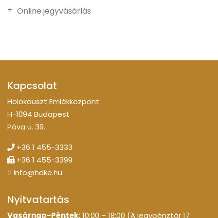
Online jegyvásárlás
Kapcsolat
Holokauszt Emlékközpont
H-1094 Budapest
Páva u. 39.
+36 1 455-3333
+36 1 455-3399
info@hdke.hu
Nyitvatartás
Vasárnap-Péntek:
10:00 – 18:00 (A jegypénztár 17